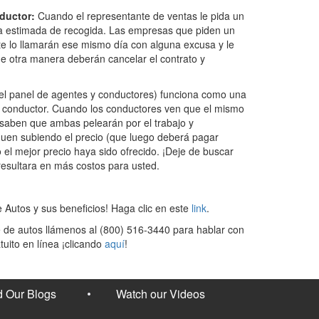
ductor:
Cuando el representante de ventas le pida un
cha estimada de recogida. Las empresas que piden un
e lo llamarán ese mismo día con alguna excusa y le
e otra manera deberán cancelar el contrato y
el panel de agentes y conductores) funciona como una
 conductor. Cuando los conductores ven que el mismo
 saben que ambas pelearán por el trabajo y
en subiendo el precio (que luego deberá pagar
el mejor precio haya sido ofrecido. ¡Deje de buscar
resultara en más costos para usted.
e Autos y sus beneficios! Haga clic en este
link
.
rte de autos llámenos al (800) 516-3440 para hablar con
uito en línea ¡clicando
aquí
!
 Our Blogs
Watch our Videos