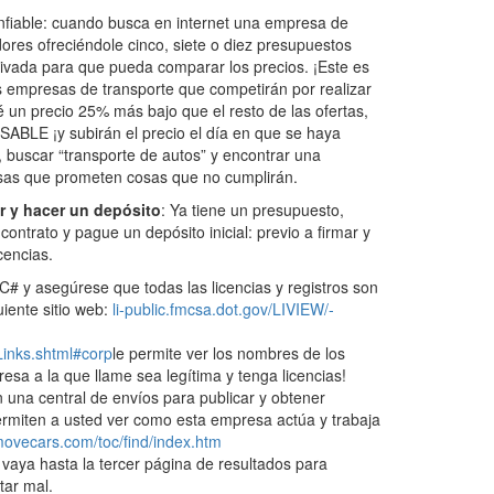
nfiable: cuando busca en internet una empresa de
ores ofreciéndole cinco, siete o diez presupuestos
ivada para que pueda comparar los precios. ¡Este es
s empresas de transporte que competirán por realizar
 un precio 25% más bajo que el resto de las ofertas,
BLE ¡y subirán el precio el día en que se haya
 buscar “transporte de autos” y encontrar una
sas que prometen cosas que no cumplirán.
ar y hacer un depósito
: Ya tiene un presupuesto,
ontrato y pague un depósito inicial: previo a firmar y
cencias.
C# y asegúrese que todas las licencias y registros son
uiente sitio web:
li-­public.­fmcsa.­dot.­gov/­LIVIEW/­
inks.shtml#corp
le permite ver los nombres de los
sa a la que llame sea legítima y tenga licencias!
n una central de envíos para publicar y obtener
ermiten a usted ver como esta empresa actúa y trabaja
movecars.com/toc/find/index.htm
vaya hasta la tercer página de resultados para
tar mal.