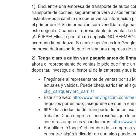
1). Encuentre una empresa de transporte de autos co
transporte de coches, seguramente verá avisos tentad
instantáneos a cambio de que envíe su información pr
el primer error! Su información será vendida a alguna
este negocio. Cuando el representante de ventas le dé
¡ALÉJESE! Ellos le pedirán un depósito NO REEMBOLSA
acordado la mudanza! Su mejor opción es ir a Google,
empresa de transporte que no sea una empresa de e
2).
Tenga claro a quién va a pagarle antes de firm
ahora el representante de ventas le pide que firme un c
depositar, investigue el historial de la empresa y sus li
Pregúntele al representante de ventas por su M
actuales y válidos. Puede chequearlos en el sig
pkg_carrquery.­prc_carrlist
Este sitio web:
http://www.movingscam.com/theL
negocios por estado; ¡asegúrese de que la empre
99% de la industria del transporte de autos usa
trabajos. Cada empresa tiene reseñas que le p
con otras empresas y conductores:
http://www.
Por último, “Google” el nombre de la empresa y 
encontrar algún indicador de que algo puede es