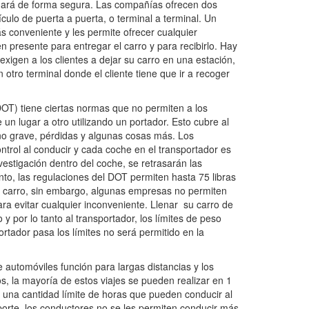
enará de forma segura. Las compañías ofrecen dos
hículo de puerta a puerta, o terminal a terminal. Un
ás conveniente y les permite ofrecer cualquier
n presente para entregar el carro y para recibirlo. Hay
xigen a los clientes a dejar su carro en una estación,
otro terminal donde el cliente tiene que ir a recoger
T) tiene ciertas normas que no permiten a los
 un lugar a otro utilizando un portador. Esto cubre al
año grave, pérdidas y algunas cosas más. Los
ntrol al conducir y cada coche en el transportador es
vestigación dentro del coche, se retrasarán las
nto, las regulaciones del DOT permiten hasta 75 libras
l carro, sin embargo, algunas empresas no permiten
ra evitar cualquier inconveniente. Llenar su carro de
y por lo tanto al transportador, los límites de peso
ortador pasa los límites no será permitido en la
e automóviles función para largas distancias y los
s, la mayoría de estos viajes se pueden realizar en 1
n una cantidad límite de horas que pueden conducir al
orte, los conductores no se les permiten conducir más