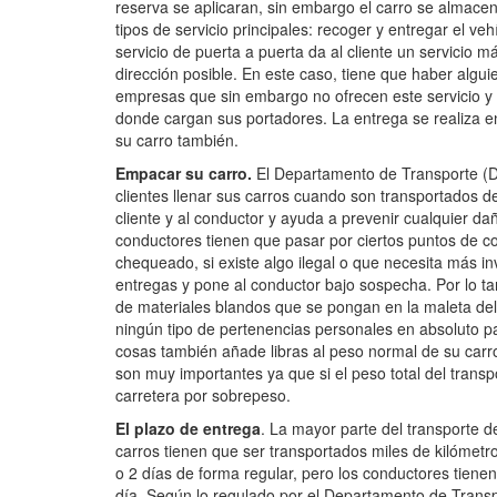
reserva se aplicaran, sin embargo el carro se almac
tipos de servicio principales: recoger y entregar el ve
servicio de puerta a puerta da al cliente un servicio m
dirección posible. En este caso, tiene que haber alguie
empresas que sin embargo no ofrecen este servicio y e
donde cargan sus portadores. La entrega se realiza en 
su carro también.
Empacar su carro.
El Departamento de Transporte (DO
clientes llenar sus carros cuando son transportados de
cliente y al conductor y ayuda a prevenir cualquier d
conductores tienen que pasar por ciertos puntos de co
chequeado, si existe algo ilegal o que necesita más in
entregas y pone al conductor bajo sospecha. Por lo ta
de materiales blandos que se pongan en la maleta de
ningún tipo de pertenencias personales en absoluto pa
cosas también añade libras al peso normal de su carro 
son muy importantes ya que si el peso total del transp
carretera por sobrepeso.
El plazo de entrega
. La mayor parte del transporte d
carros tienen que ser transportados miles de kilómetro
o 2 días de forma regular, pero los conductores tiene
día. Según lo regulado por el Departamento de Transp