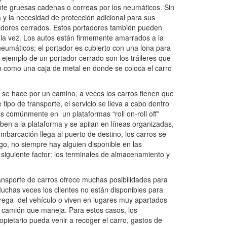
ante gruesas cadenas o correas por los neumáticos. Sin
y la necesidad de protección adicional para sus
rtadores cerrados. Estos portadores también pueden
 la vez. Los autos están firmemente amarrados a la
eumáticos; el portador es cubierto con una lona para
o ejemplo de un portador cerrado son los tráileres que
 como una caja de metal en donde se coloca el carro
 se hace por un camino, a veces los carros tienen que
 tipo de transporte, el servicio se lleva a cabo dentro
 comúnmente en un plataformas “roll on-roll off”
en a la plataforma y se apilan en líneas organizadas,
mbarcación llega al puerto de destino, los carros se
o, no siempre hay alguien disponible en las
 siguiente factor: los terminales de almacenamiento y
transporte de carros ofrece muchas posibilidades para
 Muchas veces los clientes no están disponibles para
trega del vehículo o viven en lugares muy apartados
 camión que maneja. Para estos casos, los
pietario pueda venir a recoger el carro, gastos de